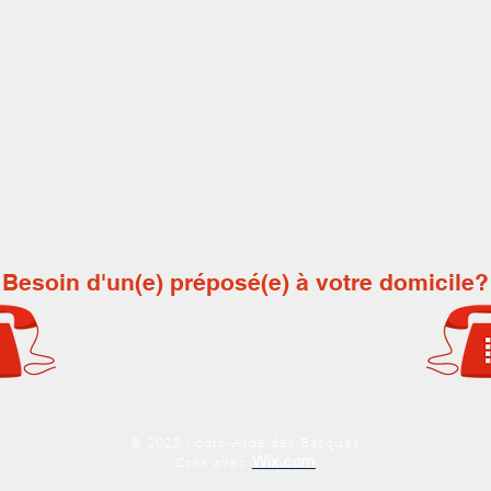
Besoin d'un(e) préposé(e) à votre domicile?
418-851-2144
© 2023 Logis-Aide des Basques
Wix.com
Créé avec