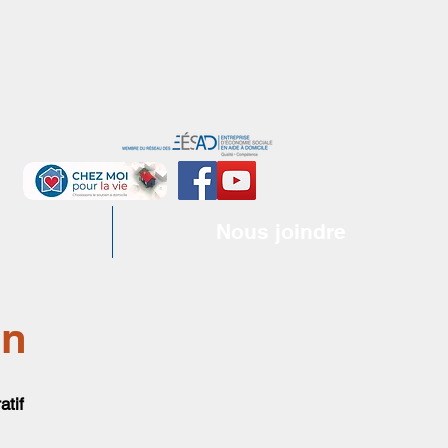
Nous joindre
on
atif